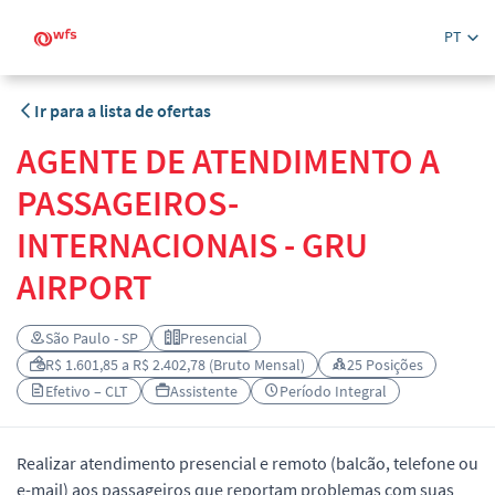
PT
Ir para a lista de ofertas
AGENTE DE ATENDIMENTO A
PASSAGEIROS-
INTERNACIONAIS - GRU
AIRPORT
São Paulo - SP
Presencial
R$ 1.601,85 a R$ 2.402,78 (Bruto Mensal)
25 Posições
Efetivo – CLT
Assistente
Período Integral
Realizar atendimento presencial e remoto (balcão, telefone ou
e-mail) aos passageiros que reportam problemas com suas